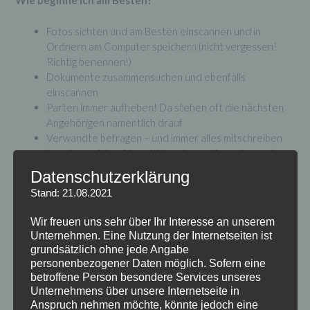
Wie beginne ich am Besten?
Fotos sichten und am Besten einscannen und in
Ordnern am Computer speichern (nicht vergessen!
Richtig benennen!)
Dokumente zusammensuchen und ebenfalls
einscannen
Parten immer aufheben! Da stehen oft die nächsten
Angehörigen namentlich drauf
Verwandte befragen – und immer alles mitschreiben
(man kann sich später nicht mehr an alles erinnern!)
Friedhöfe aufsuchen; auf den Grabsteinen stehen
Datenschutzerklärung
auch des Öfteren recht brauchbare Informationen
Stand: 21.08.2021
Welche Daten sind wichtig?
Wir freuen uns sehr über Ihr Interesse an unserem
Unternehmen. Eine Nutzung der Internetseiten ist
Geburtsdatum
grundsätzlich ohne jede Angabe
Geburtsort
personenbezogener Daten möglich. Sofern eine
Hochzeitsdatum
betroffene Person besondere Services unseres
Hochzeitsort
Unternehmens über unsere Internetseite in
Anspruch nehmen möchte, könnte jedoch eine
Daten der Kinder