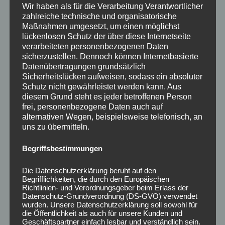
Meine nächste Überlegung war natürlich einen digitalen
Wir haben als für die Verarbeitung Verantwortlicher
Stammbaum anzulegen.
zahlreiche technische und organisatorische
Maßnahmen umgesetzt, um einen möglichst
Bereits 2014 habe ich einmal bei der Plattform
Ancestry
lückenlosen Schutz der über diese Internetseite
begonnen einen Stammbaum anzulegen. Damals war er noch
verarbeiteten personenbezogenen Daten
bis zu einer gewissen Größe kostenlos.
sicherzustellen. Dennoch können Internetbasierte
Doch um alles nutzen zu können muss man natürlich ein
Datenübertragungen grundsätzlich
Abonnement abschließen. Wie es halt so ist in der heutigen
Sicherheitslücken aufweisen, sodass ein absoluter
Zeit – Daten und Informationen kosten Geld….
Schutz nicht gewährleistet werden kann. Aus
Man bekommt immer wieder Hinweise über mögliche
diesem Grund steht es jeder betroffenen Person
Verwandte, aber es war für mich zu diesem Zeitpunkt nicht
frei, personenbezogene Daten auch auf
das Richtige dabei. Und irgendwie für mich persönlich, nicht
alternativen Wegen, beispielsweise telefonisch, an
gerade das gelbe vom Ei….
uns zu übermitteln.
Deswegen streckte ich mal meine Fühler nach anderen
Begriffsbestimmungen
Plattformen aus und kam zu
My Heritage
– und da bin ich bis
heute geblieben! Kostet zwar auch, aber was soll’s…jedes
Die Datenschutzerklärung beruht auf den
Hobby kostet Geld. Und es hält sich doch in einem
Begrifflichkeiten, die durch den Europäischen
überschaubaren Bereich.
Richtlinien- und Verordnungsgeber beim Erlass der
Datenschutz-Grundverordnung (DS-GVO) verwendet
Praktischerweise kann man bei allen Plattformen seinen
wurden. Unsere Datenschutzerklärung soll sowohl für
die Öffentlichkeit als auch für unsere Kunden und
Stammbaum herunterladen und bei der nächsten wieder
Geschäftspartner einfach lesbar und verständlich sein.