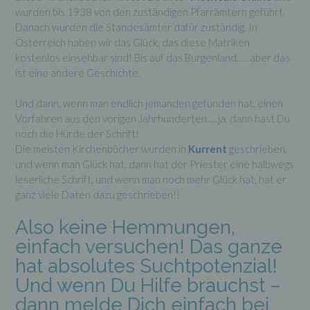
identifiziert werden kann.
wurden bis 1938 von den zuständigen Pfarrämtern geführt.
Danach wurden die Standesämter dafür zuständig. In
Österreich haben wir das Glück, das diese Matriken
b) betroffene Person
kostenlos einsehbar sind! Bis auf das Burgenland….. aber das
ist eine andere Geschichte.
Betroffene Person ist jede identifizierte oder
identifizierbare natürliche Person, deren
Und dann, wenn man endlich jemanden gefunden hat, einen
personenbezogene Daten von dem für die
Verarbeitung Verantwortlichen verarbeitet
Vorfahren aus den vorigen Jahrhunderten…..ja, dann hast Du
werden.
noch die Hürde der Schrift!
Die meisten Kirchenbücher wurden in
Kurrent
geschrieben,
und wenn man Glück hat, dann hat der Priester eine halbwegs
c) Verarbeitung
leserliche Schrift, und wenn man noch mehr Glück hat, hat er
ganz viele Daten dazu geschrieben!!
Verarbeitung ist jeder mit oder ohne Hilfe
automatisierter Verfahren ausgeführte Vorgang
Also keine Hemmungen,
oder jede solche Vorgangsreihe im
Zusammenhang mit personenbezogenen Daten
einfach versuchen! Das ganze
wie das Erheben, das Erfassen, die
Organisation, das Ordnen, die Speicherung, die
hat absolutes Suchtpotenzial!
Anpassung oder Veränderung, das Auslesen,
Und wenn Du Hilfe brauchst –
das Abfragen, die Verwendung, die Offenlegung
durch Übermittlung, Verbreitung oder eine
dann melde Dich einfach bei
andere Form der Bereitstellung, den Abgleich