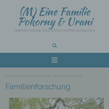
Skip
(M) Eine Familie
to
content
Pokorny & Urani
Ahnenforschung, Geschichten und Wissenswertes
(M) EINE FAMILIE POKORNY & URANI
>
FAMILIENFORSCHUNG
Familienforschung